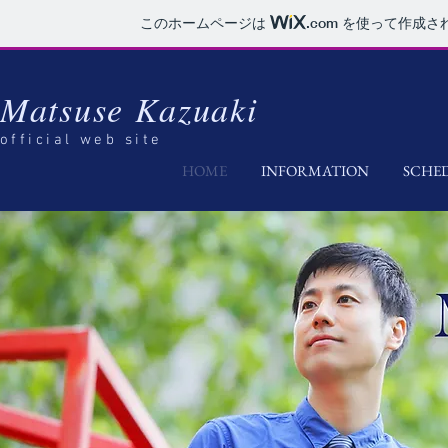
このホームページは
.com
を使って作成さ
Matsuse Kazuaki
​official web site
HOME
INFORMATION
SCHE