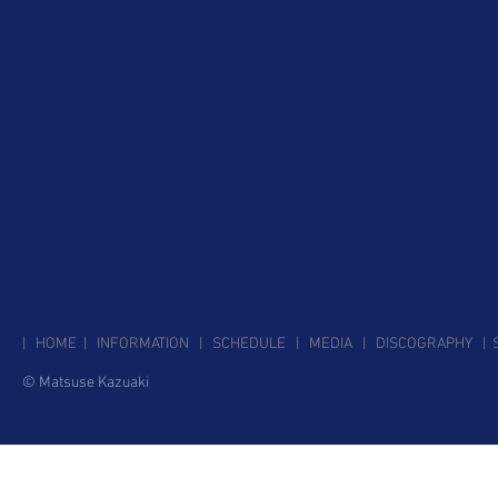
| HOME
|
INFORMATION
|
SCHEDULE
|
MEDIA
|
DISCOGRAPHY
|
© Matsuse Kazuaki