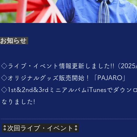
お知らせ
◇ライブ・イベント情報更新しました!!（2025/1
◇オリジナルグッズ販売開始！「​PAJARO」
◇1st&2nd&3rdミニアルバムiTunesでダ
なりました!
次回ライブ・イベント