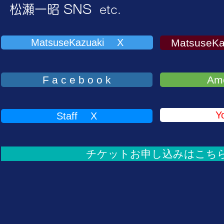
​松瀬一昭 SNS
etc.
MatsuseKazuaki X
MatsuseKa
F a c e b o o k
Am
Y
Staff X
チケットお申し込みはこち